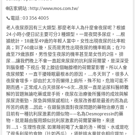
🌐店家網站 : http://www.mos.com.tw/
📞電話 : 03 356 4005
老人夜尿原因有三大類型. 那麼老年人為什麼會夜尿呢？根據
24 小時小便日記主要可分3 種類型。一是夜間多尿症， …,根
據統計，18歲至49歲的年輕人當中，女性出現夜尿的比率較
高；到了60歲以後，反而是男性出現夜尿的機率較高；在70
歲至79歲族群，男性發生夜尿的機率甚至是女性的2倍。 排
尿 …,讓我們晚上不會一直起來尿尿的抗利尿荷爾蒙，是深深受
到腦垂體-下視丘-腎上腺這個軸腺裡的荷爾蒙影響。所以人會
夜尿頻繁，一直干擾睡眠最根本的原因， …,冬天到了，很多人
夜尿會增多，卻由於太冷而懶得上廁所，殊不知，危險可能不
期而遇。正常成人白天排尿4～6次…,夜尿一直是泌尿科醫師難
解的習題無論吃藥或是手術，夜尿在治療後所獲得的成效與解
尿尿流衝勁、尿急與頻尿感相比，夜尿改善都是最差的而為此
所苦的病患 …,因此，在銀髮族面對夜尿問題的藥物治療方面，
目前有一種抗利尿激素的類似物——名為Desmopressin的藥
物，就是藉由服用類似抗利尿激素的荷爾蒙藥物，來達
到 …,1、生理性夜尿. 如果睡前喝了大量的汤、稀饭、水或是吃
了很多利尿的食物（比如西瓜），肾脏排水量就会相应增加，