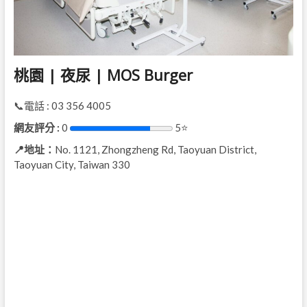
桃園 | 夜尿 | MOS Burger
📞電話 : 03 356 4005
網友評分 :
0
5⭐
📍地址：
No. 1121, Zhongzheng Rd, Taoyuan District,
Taoyuan City, Taiwan 330