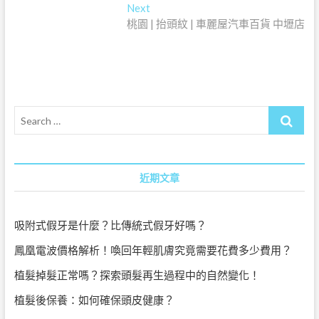
章
Next
Next
導
post:
桃園 | 抬頭紋 | 車麗屋汽車百貨 中壢店
覽
Search
…
近期文章
吸附式假牙是什麼？比傳統式假牙好嗎？
鳳凰電波價格解析！喚回年輕肌膚究竟需要花費多少費用？
植髮掉髮正常嗎？探索頭髮再生過程中的自然變化！
植髮後保養：如何確保頭皮健康？