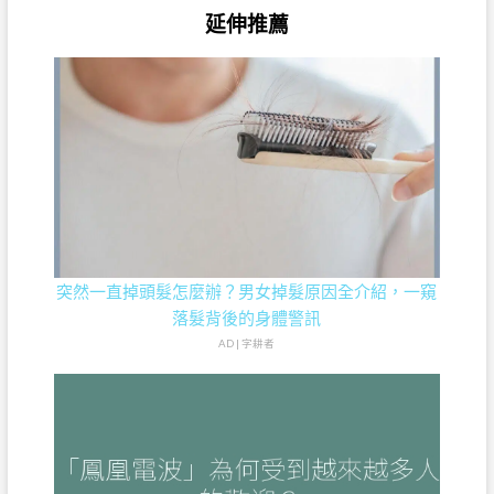
延伸推薦
突然一直掉頭髮怎麼辦？男女掉髮原因全介紹，一窺
落髮背後的身體警訊
AD | 字耕者