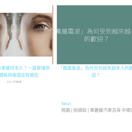
效果維持多久？一篇看懂原
「鳳凰電波」為何受到越來越多人的
價格與後遺症有哪些
迎？
AD | 字耕者
Next
Next
post:
桃園 | 抬頭紋 | 車麗屋汽車百貨 中壢