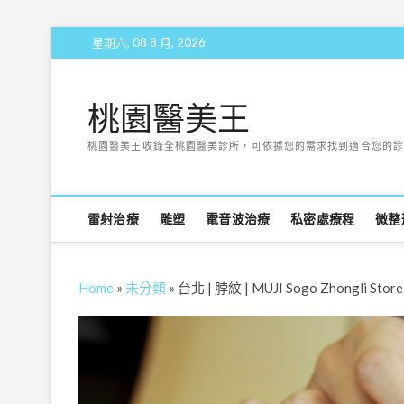
Skip
星期六, 08 8 月, 2026
to
content
桃園醫美王
桃園醫美王收錄全桃園醫美診所，可依據您的需求找到適合您的診
雷射治療
雕塑
電音波治療
私密處療程
微整
Home
»
未分類
»
台北 | 脖紋 | MUJI Sogo Zhongli Store