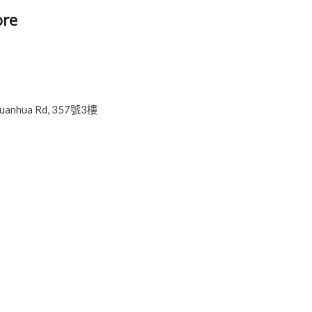
ore
, Yuanhua Rd, 357號3樓