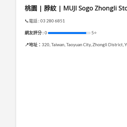
桃園 | 脖紋 | MUJI Sogo Zhongli St
📞電話 : 03 280 6851
網友評分 :
0
5⭐
📍地址：
320, Taiwan, Taoyuan City, Zhongli District