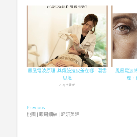
鳳凰電波原理,,與傳統拉皮差在哪 - 漫雲
鳳凰電波
思境
理、
AD | 字耕者
文
Previous
Previous
post:
桃園 | 眼周細紋 | 輕妍美姬
章
導