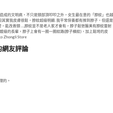
造成的文明病，不只是頸部頂叩叩之外，女生最在意的「脖紋」也
，但其實我皮膚很鬆，脖紋超級明顯. 我平常保養都有擦到脖子，但還是
塑，能改善頸 …,脖紋並不是老人家才會有，脖子鬆弛醫美有脖紋雷射
嬤級的長輩，脖子上會有一圈一圈紋路(脖子橫紋)，加上鬆垮的皮
ngli Store
ore的網友評論
理的。