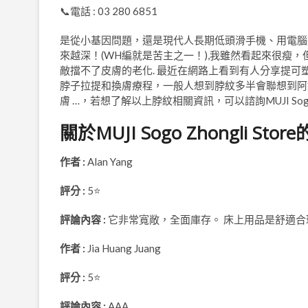
📞電話 : 03 280 6851
是從小基因問題，還是現代人長期低頭滑手機、用電腦
來越深！(WH編就是苦主之一！),我雖然看起來很瘦
敵擋不了皮膚的老化. 最近在網路上看到有人分享提可
脖子拉提和換膚療程，一般人想到脖紋多半會聯想到阿
膚 …，若想了解以上脖紋相關資訊，可以諮詢MUJI Sogo Zho
關於MUJI Sogo Zhongli St
作者 :
Alan Yang
評分 :
5⭐
評論內容 :
它非常寬敞，全面庫存。 床上用品是舒適合
作者 :
Jia Huang Juang
評分 :
5⭐
評論內容 :
AAA.