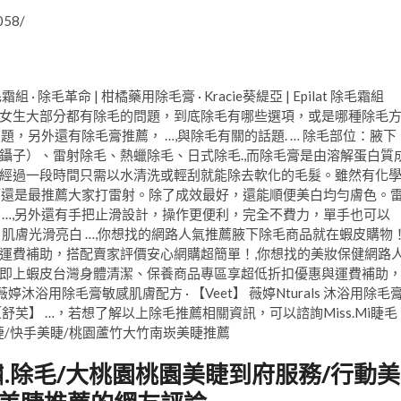
058/
霜組 · 除毛革命 | 柑橘藥用除毛膏 · Kracie葵緹亞 | Epilat 除毛霜組
E 除毛膏.,亞洲女生大部分都有除毛的問題，到底除毛有哪些選項，或是哪種除毛
題，另外還有除毛膏推薦， …,與除毛有關的話題. … 除毛部位：腋下
鑷子）、雷射除毛、熱蠟除毛、日式除毛.,而除毛膏是由溶解蛋白質
經過一段時間只需以水清洗或輕刮就能除去軟化的毛髮。雖然有化
醫師還是最推薦大家打雷射。除了成效最好，還能順便美白均勻膚色。
 …,另外還有手把止滑設計，操作更便利，完全不費力，單手也可以
肌膚光滑亮白 …,你想找的網路人氣推薦腋下除毛商品就在蝦皮購物
運費補助，搭配賣家評價安心網購超簡單！,你想找的美妝保健網路
即上蝦皮台灣身體清潔、保養商品專區享超低折扣優惠與運費補助
薇婷沐浴用除毛膏敏感肌膚配方 · 【Veet】 薇婷Nturals 沐浴用除毛
膏 · 【舒芙】 …，若想了解以上除毛推薦相關資訊，可以諮詢Miss.Mi睫毛
美睫/快手美睫/桃園蘆竹大竹南崁美睫推薦
.紋繡.除毛/大桃園桃園美睫到府服務/行動美