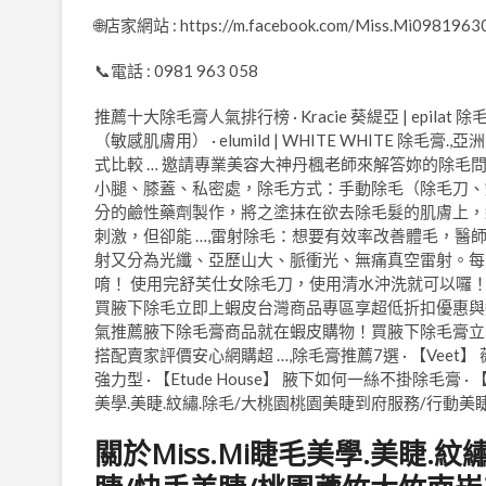
🌐店家網站 : https://m.facebook.com/Miss.Mi0981963
📞電話 : 0981 963 058
推薦十大除毛膏人氣排行榜 · Kracie 葵緹亞 | epilat 除毛
（敏感肌膚用） · elumild | WHITE WHIT
式比較 … 邀請專業美容大神丹楓老師來解答妳的除毛問
小腿、膝蓋、私密處，除毛方式：手動除毛（除毛刀、
分的鹼性藥劑製作，將之塗抹在欲去除毛髮的肌膚上，
刺激，但卻能 …,雷射除毛：想要有效率改善體毛，
射又分為光纖、亞歷山大、脈衝光、無痛真空雷射。每
唷！ 使用完舒芙仕女除毛刀，使用清水沖洗就可以囉！
買腋下除毛立即上蝦皮台灣商品專區享超低折扣優惠與
氣推薦腋下除毛膏商品就在蝦皮購物！買腋下除毛膏立
搭配賣家評價安心網購超 …,除毛膏推薦7選 · 【Veet】 
強力型 · 【Etude House】 腋下如何一絲不掛除毛
美學.美睫.紋繡.除毛/大桃園桃園美睫到府服務/行動
關於Miss.Mi睫毛美學.美睫