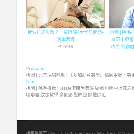
音波拉皮失敗？一篇瞭解9大常見問題-
桃園 | 除毛推
漫雲思境
桃園中壢霧
改眉 飄霧眉
AD | 字耕者
線 水晶嘟嘟
文
Previous
Previous
post:
桃園 | 比基尼線除毛 | 【多加創意美學】桃園中壢‧美甲
章
Next
Next
導
post:
桃園 | 除毛推薦 | Jessie潔時尚美學 紋繡 桃園中壢
嘟嘟唇 紋繡教學 鼻側影 髮際線 熱蠟除毛
覽
桃園醫美王
| Designed by:
Theme Freesia
|
WordPress
| © Copyrig