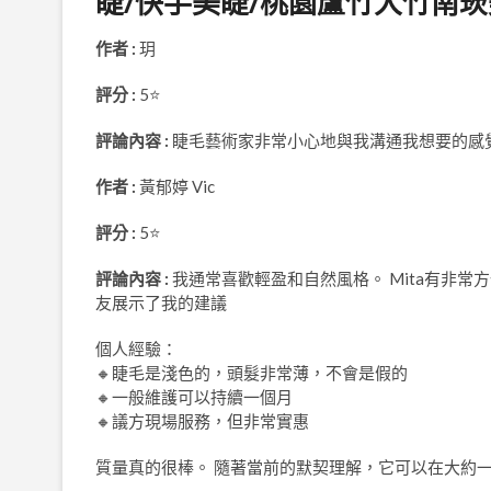
睫/快手美睫/桃園蘆竹大竹南
作者 :
玥
評分 :
5⭐
評論內容 :
睫毛藝術家非常小心地與我溝通我想要的感
作者 :
黃郁婷 Vic
評分 :
5⭐
評論內容 :
我通常喜歡輕盈和自然風格。 Mita有非
友展示了我的建議
個人經驗：
🔸睫毛是淺色的，頭髮非常薄，不會是假的
🔸一般維護可以持續一個月
🔸議方現場服務，但非常實惠
質量真的很棒。 隨著當前的默契理解，它可以在大約