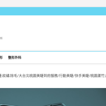
所
形
整形外科
美學.美睫.紋繡.除毛/大台北桃園美睫到府服務/行動美睫/快手美睫/桃園蘆竹