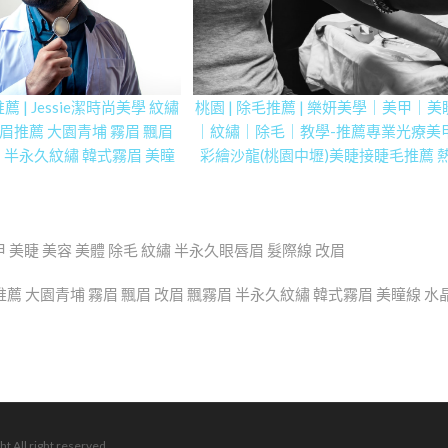
薦 | Jessie潔時尚美學 紋繡
桃園 | 除毛推薦 | 樂妍美學｜美甲｜美
眉推薦 大園青埔 霧眉 飄眉
｜紋繡｜除毛｜教學-推薦專業光療美
 半永久紋繡 韓式霧眉 美瞳
彩繪沙龍(桃園中壢)美睫接睫毛推薦 
唇 紋繡教學 鼻側影 髮際線
蠟除毛 眉眼唇紋繡專業教學 手足保
熱蠟除毛
PTT Dcard
 美睫 美容 美體 除毛 紋繡 半永久眼唇眉 髮際線 改眉
霧眉推薦 大園青埔 霧眉 飄眉 改眉 飄霧眉 半永久紋繡 韓式霧眉 美瞳線 水
ht All right reserved