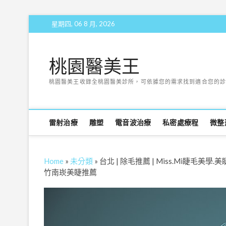
Skip
星期四, 06 8 月, 2026
to
content
桃園醫美王
桃園醫美王收錄全桃園醫美診所，可依據您的需求找到適合您的診
雷射治療
雕塑
電音波治療
私密處療程
微整
Home
»
未分類
»
台北 | 除毛推薦 | Miss.Mi睫毛
竹南崁美睫推薦