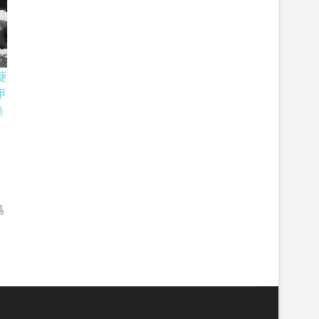
睫
甲
熱
養
晶