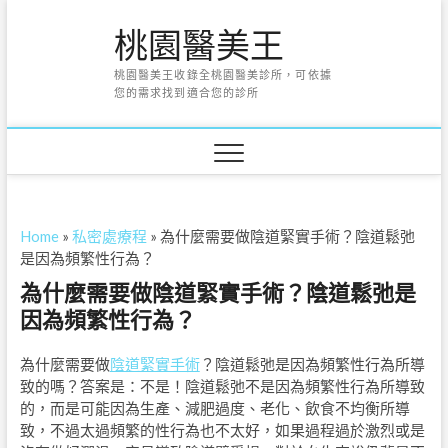
Skip
桃園醫美王
to
content
桃園醫美王收錄全桃園醫美診所，可依據
您的需求找到適合您的診所
Home
»
私密處療程
»
為什麼需要做陰道緊實手術？陰道鬆弛
是因為頻繁性行為？
為什麼需要做陰道緊實手術？陰道鬆弛是
因為頻繁性行為？
為什麼需要做
陰道緊實手術
？陰道鬆弛是因為頻繁性行為所導
致的嗎？答案是：不是！陰道鬆弛不是因為頻繁性行為所導致
的，而是可能因為生產、減肥過度、老化、飲食不均衡所導
致，不過太過頻繁的性行為也不太好，如果過程過於激烈或是