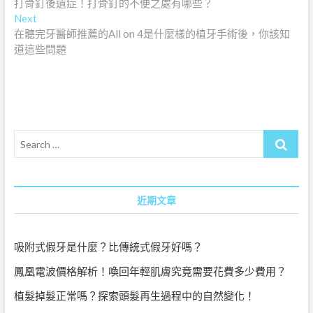
post:
打骨釘後遺症！打骨釘的不便之處有哪些？
章
Next
Next
導
post:
在聽完牙醫師推薦的All on 4是什麼樣的植牙手術後，你該知
道這些問題
覽
Search
…
近期文章
吸附式假牙是什麼？比傳統式假牙好嗎？
鳳凰電波價格解析！喚回年輕肌膚究竟需要花費多少費用？
植髮掉髮正常嗎？探索頭髮再生過程中的自然變化！