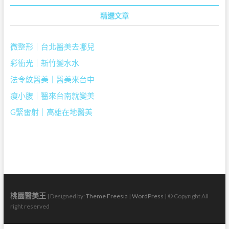
精選文章
微整形｜台北醫美去哪兒
彩衝光｜新竹變水水
法令紋醫美｜醫美來台中
瘦小腹｜醫來台南就變美
G緊雷射｜高雄在地醫美
桃園醫美王
| Designed by:
Theme Freesia
|
WordPress
| © Copyright All
right reserved