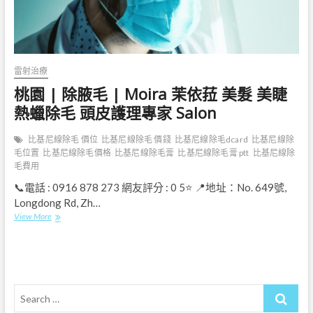
雷射治療
桃園 | 除腋毛 | Moira 茉依菈 美髮 美睫
熱蠟除毛 頭皮護理專家 Salon
比基尼線除毛 價位
比基尼線除毛 價錢
比基尼線除毛dcard
比基尼線除
毛位置
比基尼線除毛價格
比基尼線除毛膏
比基尼線除毛膏 ptt
比基尼線除
毛費用
📞電話 : 0916 878 273 網友評分 : 0 5⭐ 📍地址：No. 649號,
Longdong Rd, Zh…
桃
View More
園
|
除
腋
毛
Search
|
Moira
…