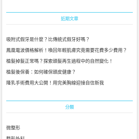
茉
依
菈
近期文章
美
髮
美
睫
吸附式假牙是什麼？比傳統式假牙好嗎？
熱
蠟
鳳凰電波價格解析！喚回年輕肌膚究竟需要花費多少費用？
除
毛
植髮掉髮正常嗎？探索頭髮再生過程中的自然變化！
頭
皮
植髮後保養：如何確保頭皮健康？
護
理
隆乳手術費用大公開！用完美胸線迎接自信新我
專
家
Salon
分類
微整形
整形外科