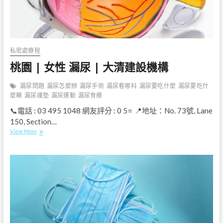
私密處療程
桃園 | 女性 漏尿 | 大清建設機構
漏尿問題
漏尿怎麼辦
漏尿手術
漏尿看哪科
漏尿要吃什麼
漏尿要吃什
麼藥
漏尿護墊
漏尿運動
漏尿食療
📞電話 : 03 495 1048 網友評分 : 0 5⭐ 📍地址：No. 73號, Lane
150, Section…
桃
View More
園
|
女
性
漏
尿
|
大
清
建