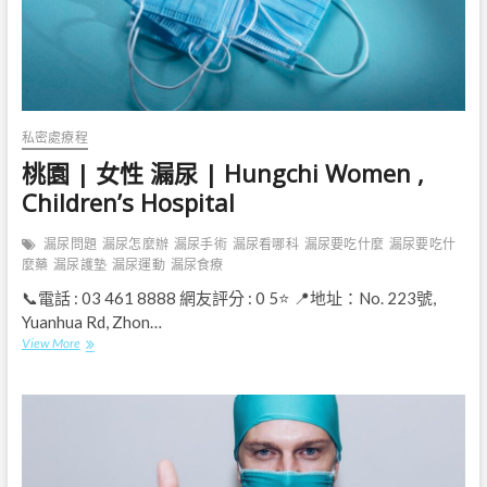
設
機
構
私密處療程
桃園 | 女性 漏尿 | Hungchi Women ,
Children’s Hospital
漏尿問題
漏尿怎麼辦
漏尿手術
漏尿看哪科
漏尿要吃什麼
漏尿要吃什
麼藥
漏尿護墊
漏尿運動
漏尿食療
📞電話 : 03 461 8888 網友評分 : 0 5⭐ 📍地址：No. 223號,
Yuanhua Rd, Zhon…
桃
View More
園
|
女
性
漏
尿
|