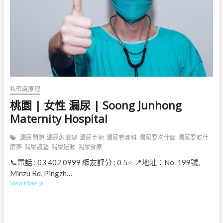
Hungchi
Women
,
Children’s
Hospital
私密處療程
桃園 | 女性 漏尿 | Soong Junhong
Maternity Hospital
漏尿問題
漏尿怎麼辦
漏尿手術
漏尿看哪科
漏尿要吃什麼
漏尿要吃什
麼藥
漏尿護墊
漏尿運動
漏尿食療
📞電話 : 03 402 0999 網友評分 : 0 5⭐ 📍地址：No. 199號,
Minzu Rd, Pingzh…
桃
View More
園
|
女
性