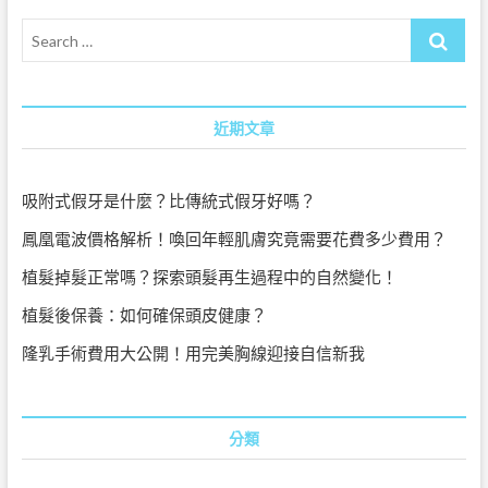
漏
Search
尿
|
…
Soong
Junhong
Maternity
近期文章
Hospital
吸附式假牙是什麼？比傳統式假牙好嗎？
鳳凰電波價格解析！喚回年輕肌膚究竟需要花費多少費用？
植髮掉髮正常嗎？探索頭髮再生過程中的自然變化！
植髮後保養：如何確保頭皮健康？
隆乳手術費用大公開！用完美胸線迎接自信新我
分類