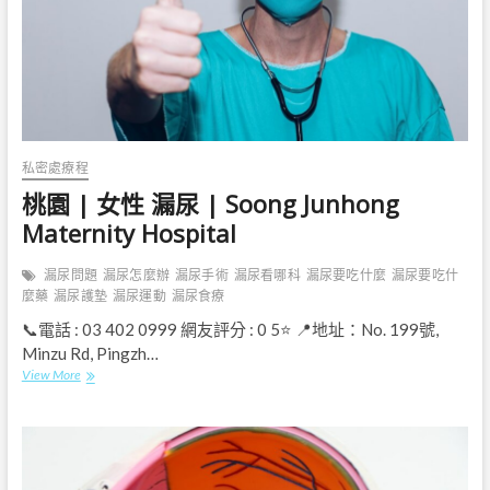
Women
,
Children’s
Hospital
私密處療程
桃園 | 女性 漏尿 | Soong Junhong
Maternity Hospital
漏尿問題
漏尿怎麼辦
漏尿手術
漏尿看哪科
漏尿要吃什麼
漏尿要吃什
麼藥
漏尿護墊
漏尿運動
漏尿食療
📞電話 : 03 402 0999 網友評分 : 0 5⭐ 📍地址：No. 199號,
Minzu Rd, Pingzh…
桃
View More
園
|
女
性
漏