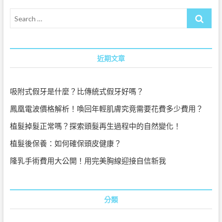
漏
Search
尿
|
…
大
清
建
近期文章
設
機
構
吸附式假牙是什麼？比傳統式假牙好嗎？
鳳凰電波價格解析！喚回年輕肌膚究竟需要花費多少費用？
植髮掉髮正常嗎？探索頭髮再生過程中的自然變化！
植髮後保養：如何確保頭皮健康？
隆乳手術費用大公開！用完美胸線迎接自信新我
分類