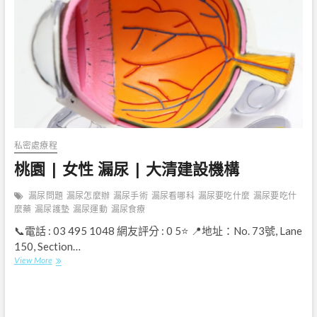
尿
|
Soong
Junhong
Maternity
Hospital
私密處療程
桃園 | 女性 漏尿 | 大清建設機構
漏尿問題
漏尿怎麼辦
漏尿手術
漏尿看哪科
漏尿要吃什麼
漏尿要吃什
麼藥
漏尿護墊
漏尿運動
漏尿食療
📞電話 : 03 495 1048 網友評分 : 0 5⭐ 📍地址：No. 73號, Lane
150, Section…
桃
View More
園
|
女
性