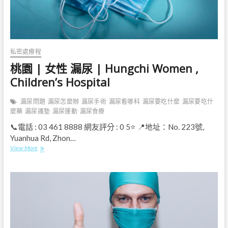
私密處療程
桃園 | 女性 漏尿 | Hungchi Women ,
Children’s Hospital
漏尿問題
漏尿怎麼辦
漏尿手術
漏尿看哪科
漏尿要吃什麼
漏尿要吃什
麼藥
漏尿護墊
漏尿運動
漏尿食療
📞電話 : 03 461 8888 網友評分 : 0 5⭐ 📍地址：No. 223號,
Yuanhua Rd, Zhon…
桃
View More
園
|
女
性
漏
尿
|
Hungchi