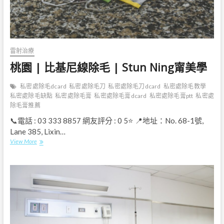
雷射治療
桃園 | 比基尼線除毛 | Stun Ning甯美學
私密處除毛dcard
私密處除毛刀
私密處除毛刀dcard
私密處除毛教學
私密處除毛缺點
私密處除毛膏
私密處除毛膏dcard
私密處除毛膏ptt
私密處
除毛膏推薦
📞電話 : 03 333 8857 網友評分 : 0 5⭐ 📍地址：No. 68-1號,
Lane 385, Lixin…
桃
View More
園
|
比
基
尼
線
除
毛
|