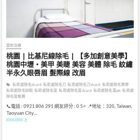
Stun
Ning
甯
美
學
雷射治療
桃園 | 比基尼線除毛 | 【多加創意美學】
桃園中壢‧美甲 美睫 美容 美體 除毛 紋繡
半永久眼唇眉 髮際線 改眉
私密處除毛dcard
私密處除毛刀
私密處除毛刀dcard
私密處除毛教學
私密處除毛缺點
私密處除毛膏
私密處除毛膏dcard
私密處除毛膏ptt
私密處
除毛膏推薦
📞電話 : 0921 806 291 網友評分 : 0 5⭐ 📍地址：320, Taiwan,
Taoyuan City…
桃
View More
園
|
比