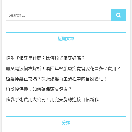
基
尼
Search
線
除
…
毛
|
【多
近期文章
加
創
意
美
吸附式假牙是什麼？比傳統式假牙好嗎？
學】
桃
鳳凰電波價格解析！喚回年輕肌膚究竟需要花費多少費用？
園
中
植髮掉髮正常嗎？探索頭髮再生過程中的自然變化！
壢‧
美
植髮後保養：如何確保頭皮健康？
甲
美
隆乳手術費用大公開！用完美胸線迎接自信新我
睫
美
容
美
分類
體
除