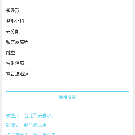
毛
紋
微整形
繡
半
整形外科
永
久
未分類
眼
唇
私密處療程
眉
髮
雕塑
際
線
雷射治療
改
眉
電音波治療
精選文章
微整形｜台北醫美去哪兒
彩衝光｜新竹變水水
法令紋醫美｜醫美來台中