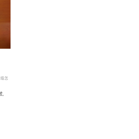
子塌怎
號,