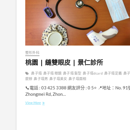
整形外科
桃園 | 縫雙眼皮 | 景仁診所
鼻子塌
鼻子塌 眼鏡
鼻子塌 髮型
鼻子塌dcard
鼻子塌定義
鼻
麼辦
鼻子塌男
鼻子塌美女
鼻子塌面相
📞電話 : 03 425 3388 網友評分 : 0 5⭐ 📍地址：No. 91
Zhongmei Rd, Zhon…
桃
View More
園
|
縫
雙
眼